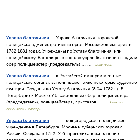
Управа благочиния
— Управа благочиния городской
полицейско административный орган Российской империи в
1782 1881 годах. Учреждены по Уставу благочиния, или
полицейскому. В столицах в составе управ благочиния входили
обер полицмейстер (председатель),… …
Википедия
Управа благочиния
— в Российской империи местные
полицейские органы, выполнявшие также некоторые судебные
функции. Созданы по Уставу благочиния (8.04.1782 г.). В
Петербурге и Москве У.б. состояли из обер полицмейстера
(председатель), полицмейстера, приставов… …
Большой
юридический словарь
Управа благочиния
— общегородское полицейское
учреждение в Петербурге, Москве и губернских городах
России. Создана в 1782. У. б. приводила в исполнение