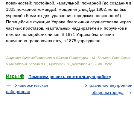
повинностей: постойной, караульной, пожарной (до создания в
1803 пожарной команды), мощения улиц (до 1802, когда был
учреждён Комитет для уравнения городских повинностей).
Полицейские функции Управа благочиния осуществляла через
частных приставов, квартальных надзирателей и поручиков и
нижних полицейских чинов. В 1871 Управа благочиния
подчинена градоначальству, в 1875 упразднена.
Энциклопедический справочник «Санкт-Петербург». - М.: Большая Российская
энциклопедия
.
Белова Л.Н., Булдаков Г.Н., Дегтярев А.Я. и др.
.
1992
.
Игры ⚽
Поможем решить контрольную работу
Университетская
Управление внутренней
набережная
обороны города