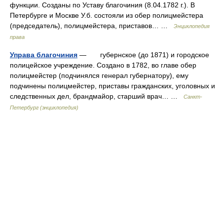
функции. Созданы по Уставу благочиния (8.04.1782 г.). В
Петербурге и Москве У.б. состояли из обер полицмейстера
(председатель), полицмейстера, приставов… …
Энциклопедия
права
Управа благочиния
— губернское (до 1871) и городское
полицейское учреждение. Создано в 1782, во главе обер
полицмейстер (подчинялся генерал губернатору), ему
подчинены полицмейстер, приставы гражданских, уголовных и
следственных дел, брандмайор, старший врач… …
Санкт-
Петербург (энциклопедия)